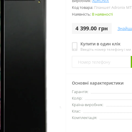
Виробник:
ADRONIX
Код товара:
Планшет Adronix MTP
Наявність:
В наявності
4 399.00 грн
Знайш
Купити в один клік
Введіть номер телефону і м
Основні характеристики
Гарантія:
Колір:
Країна-виробник:
Клас:
Комплектація: