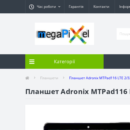
Час роботи
Гарантія
Контакти
Інфор
Категорії
Планшети
Планшет Adronix MTPad116 LTE 2/32
Планшет Adronix MTPad116 L