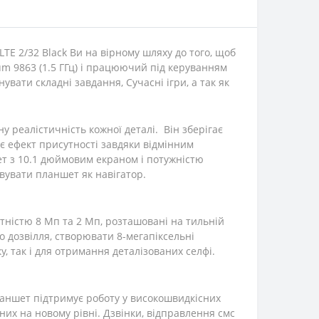
TE 2/32 Black Ви на вірному шляху до того, щоб
um 9863 (1.5 ГГц) і працюючий під керуванням
увати складні завдання, Сучасні ігри, а так як
 реалістичність кожної деталі. Він зберігає
ює ефект присутності завдяки відмінним
т з 10.1 дюймовим екраном і потужністю
вувати планшет як навігатор.
атністю 8 Мп та 2 Мп, розташовані на тильній
 дозвілля, створювати 8-мегапіксельні
у, так і для отримання деталізованих селфі.
Планшет підтримує роботу у високошвидкісних
их на новому рівні. Дзвінки, відправлення смс