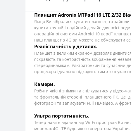
Планшет Adronix MTPad116 LTE 2/32 Bla
Якщо Ви зібралися купити планшет, то зайшли з
купити крутий і надійний девайс для всієї род
операційної системи Android 10 версії планшет 
наш планшет з 4G ви можете не обмежувати себе
Реалістичність у деталях.
Планшет з великим екраном дозволяє дивитися 
яскравість та контрастність зображення незале
стереодинамікам. Ультратонкий та сучасний д
процесора ідеально підходить тим хто шукав п
Камери.
Робити якісні знімки та спілкуватися у відео-
та фронтальній стороні планшетного ПК. Це да
фотографії та записувати Full HD-відео. А фрон
Ультра портативність.
Тепер навіть вдалині від Wi-Fi пристроїв Ви 
мережах 4G LTE будь-якого оператора України,