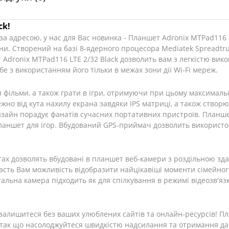
ck!
а адресою, у нас для Вас новинка - Планшет Adronix MTPad116 L
ини. Створений на базі 8-ядерного процесора Mediatek Spreadtr
Adronix MTPad116 LTE 2/32 Black дозволить вам з легкістю викон
 з використанням його тільки в межах зони дії Wi-Fi мереж.
фільми, а також грати в ігри, отримуючи при цьому максимальну
жно від кута нахилу екрана завдяки IPS матриці, а також створ
изайн порадує фанатів сучасних портативних пристроїв. Планше
ланшет для ігор. Вбудований GPS-приймач дозволить використо
чатах дозволять вбудовані в планшет веб-камери з роздільною зд
сть Вам можливість відобразити найцікавіші моменти сімейного
тальна камера підходить як для спілкування в режимі відеозв'язк
не залишитеся без ваших улюблених сайтів та онлайн-ресурсів! 
 так що насолоджуйтеся швидкістю надсилання та отримання дан