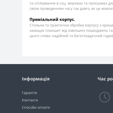
та спілкування в соц. мережах та програмах дл
своїм проведенням часу так довго, як це можлив
Преміальний корпус.
Стильна та практична обробка корпусу з кришк
захищає планшет від зовнішніх пошкоджень та в
цього слова, надійний та багатозадачний гадже
Інформація
Час р
Гарантія
Контакти
Способи оплати