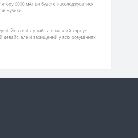
мулятору 6000 мАг ви будете насолоджуватися
ьше музики.
делі. Його елітарний та стильний корпус
й девайс, але й захищений у всіх розуміннях