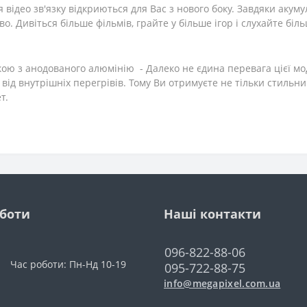
я відео зв'язку відкриються для Вас з нового боку. Завдяки аку
о. Дивіться більше фільмів, грайте у більше ігор і слухайте біл
ою з анодованого алюмінію - Далеко не єдина перевага цієї мо
ід внутрішніх перегрівів. Тому Ви отримуєте не тільки стильни
т.
оботи
Наші контакти
096-822-88-06
Час роботи: Пн-Нд 10-19
095-722-88-75
info@megapixel.com.ua