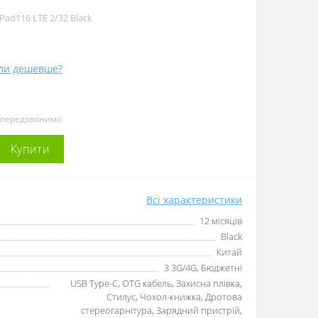
ad116 LTE 2/32 Black
ли дешевше?
и передзвонимо
Купити
Всі характеристики
12 місяців
Black
Китай
З 3G/4G, Бюджетні
USB Type-C, OTG кабель, Захисна плівка,
Стилус, Чохол-книжка, Дротова
стереогарнітура, Зарядний пристрій,